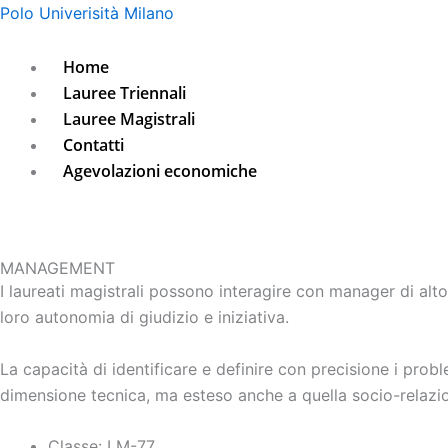
Vai
Menu
Polo Univerisità Milano
al
contenuto
Home
Lauree Triennali
Lauree Magistrali
Contatti
Agevolazioni economiche
MANAGEMENT
I laureati magistrali possono interagire con manager di alto 
loro autonomia di giudizio e iniziativa.
La capacità di identificare e definire con precisione i prob
dimensione tecnica, ma esteso anche a quella socio-relazi
Classe: LM-77